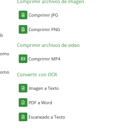
Comprimir archivos de imagen
Comprimir JPG
Comprimir PNG
eb
Comprimir archivos de video
 como
Comprimir MP4
 como
Convertir con OCR
Imagen a Texto
PDF a Word
Escaneado a Texto