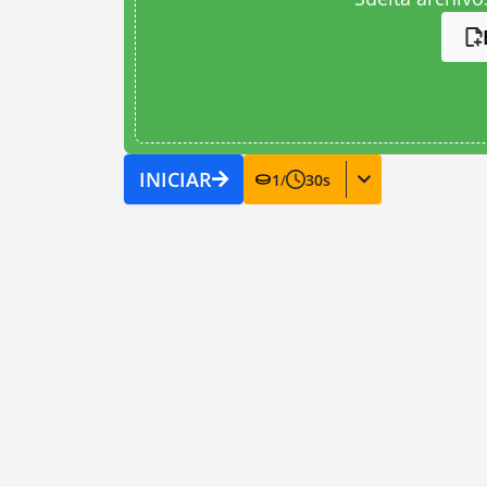
INICIAR
1
/
30
s