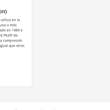
on)
utiliza en la
 una o más
eado en 1989 e
ad PKZIP de
 la compresión
igual que otros