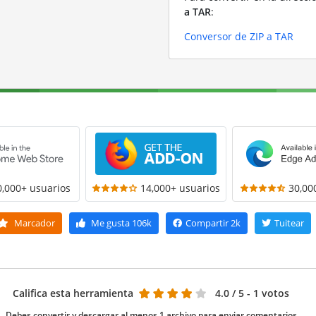
a TAR
:
Conversor de ZIP a TAR
0,000+ usuarios
14,000+ usuarios
30,00
Marcador
Me gusta
106k
Compartir
2k
Tuitear
Califica esta herramienta
4.0
/ 5 - 1 votos
Debes convertir y descargar al menos 1 archivo para enviar comentarios