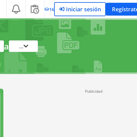
Iniciar sesión
Regístrat
16
a
...
Publicidad