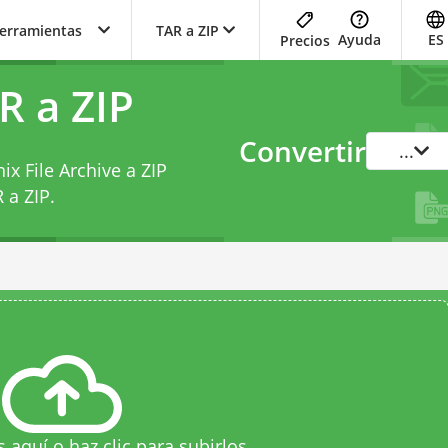
herramientas
TAR a ZIP
Ayuda
ES
Precios
R a ZIP
Convertir
...
x File Archive a ZIP
 a ZIP
.
s aquí o haz clic para subirlos