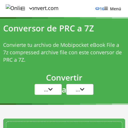
16
Menú
Conversor de PRC a 7Z
Convierte tu archivo de Mobipocket eBook File a
7z compressed archive file con este
conversor de
PRC a 7Z
.
Convertir
a
...
...