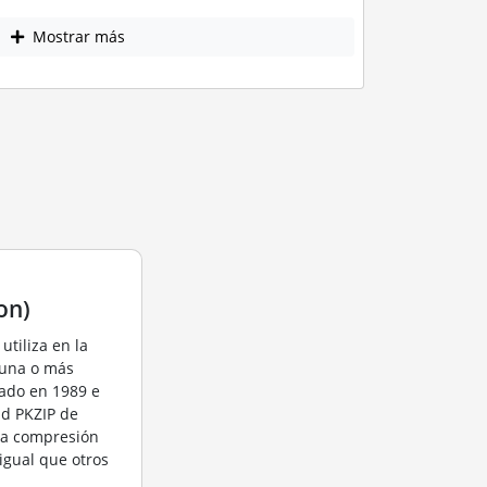
Mostrar más
on)
utiliza en la
 una o más
eado en 1989 e
ad PKZIP de
 la compresión
igual que otros