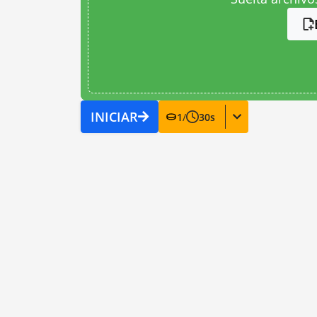
INICIAR
1
/
30
s