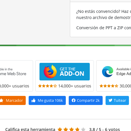
¿No estás convencido? Haz c
nuestro archivo de demost
Conversión de PPT a ZIP co
0,000+ usuarios
14,000+ usuarios
30,00
Marcador
Me gusta
106k
Compartir
2k
Tuitear
Califica esta herramienta
3.8
/ 5 - 6 votos