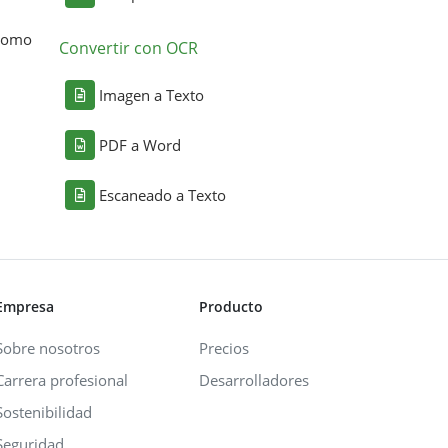
 como
Convertir con OCR
Imagen a Texto
PDF a Word
Escaneado a Texto
Empresa
Producto
Sobre nosotros
Precios
Carrera profesional
Desarrolladores
Sostenibilidad
Seguridad