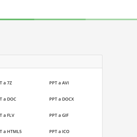
T a 7Z
PPT a AVI
T a DOC
PPT a DOCX
T a FLV
PPT a GIF
T a HTML5
PPT a ICO