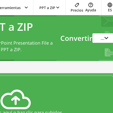
herramientas
PPT a ZIP
Ayuda
ES
Precios
T a ZIP
Convertir
...
Point Presentation File a
 PPT a ZIP
.
s aquí o haz clic para subirlos