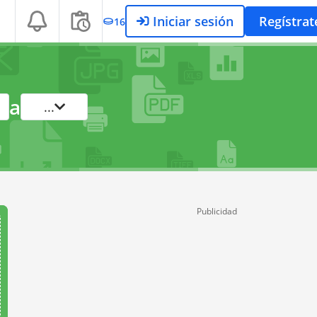
Iniciar sesión
Regístrat
16
a
...
Publicidad