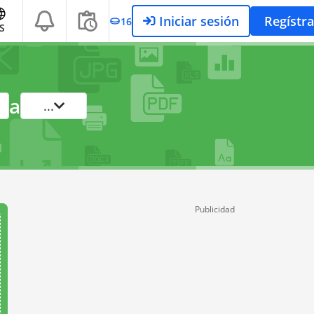
Iniciar sesión
Regístra
16
S
a
...
Publicidad