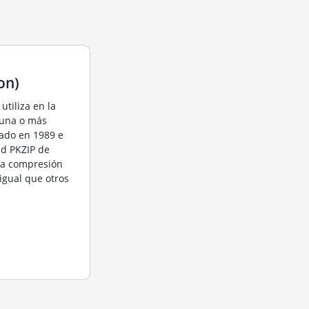
on)
utiliza en la
 una o más
eado en 1989 e
ad PKZIP de
 la compresión
igual que otros