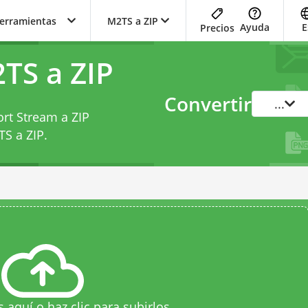
herramientas
M2TS a ZIP
Ayuda
E
Precios
TS a ZIP
Convertir
...
rt Stream a ZIP
TS a ZIP
.
s aquí o haz clic para subirlos