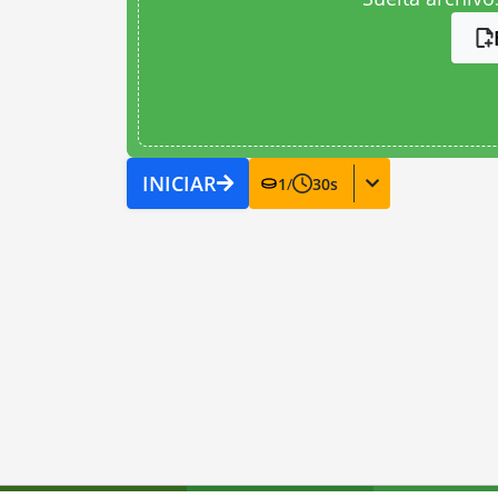
INICIAR
1
/
30
s