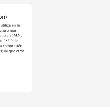
on)
utiliza en la
 una o más
eado en 1989 e
ad PKZIP de
 la compresión
igual que otros