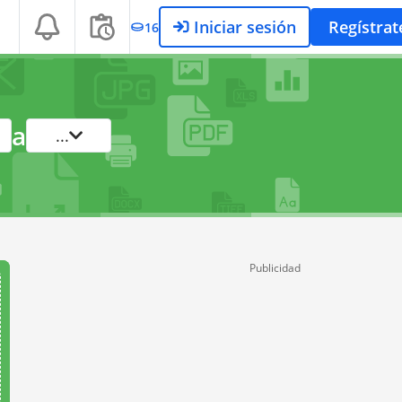
Iniciar sesión
Regístrat
16
a
...
Publicidad