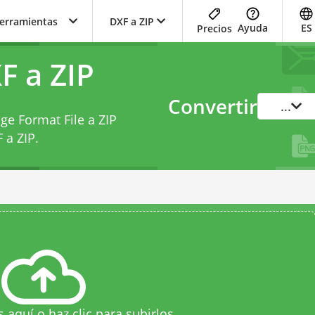
herramientas
DXF a ZIP
Ayuda
ES
Precios
F a ZIP
Convertir
...
ge Format File a ZIP
 a ZIP
.
s aquí o haz clic para subirlos