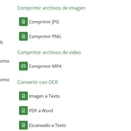
Comprimir archivos de imagen
Comprimir JPG
Comprimir PNG
eb
Comprimir archivos de video
 como
Comprimir MP4
 como
Convertir con OCR
Imagen a Texto
PDF a Word
Escaneado a Texto