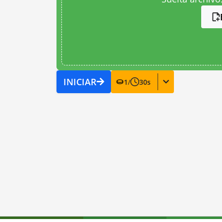
INICIAR
1
/
30
s